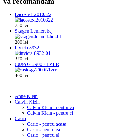
Va recomandam
Lacoste L2010322
750 lei
Skagen Lennert bej
200 lei
Invicta 8932
370 lei
Casio G-2900F-1VER
400 lei
Anne Klein
Calvin Klein
Calvin Klein - pentru ea
Calvin Klein - pentru el
Casio
Casio - pentru acasa
Casio - pentru ea
Casio - pentru el