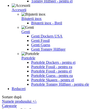
Tommy Hilfiger - pentru el
Accesorii
Bijuterii inox
Bijuterii inox - Breil
Genti
Genti Dockers USA
Genti Fossil
Genti Guess
Genti Tommy Hilfiger
Portofele
Portofele Dockers - pentru ei
Portofele Fossil - pentru ea
Portofele Fossil - pentru el
Portofele Guess - pentru ea
Portofele Skagen - pentru el
Portofele Tommy Hilfiger - pentru ele
Reduceri
Sortare după
Numele produsului +/-
Categorie