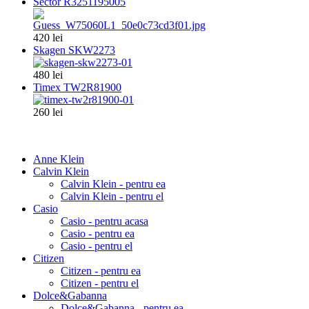
Sector R3251195005
420 lei
Skagen SKW2273
480 lei
Timex TW2R81900
260 lei
Anne Klein
Calvin Klein
Calvin Klein - pentru ea
Calvin Klein - pentru el
Casio
Casio - pentru acasa
Casio - pentru ea
Casio - pentru el
Citizen
Citizen - pentru ea
Citizen - pentru el
Dolce&Gabanna
Dolce&Gabanna - pentru ea