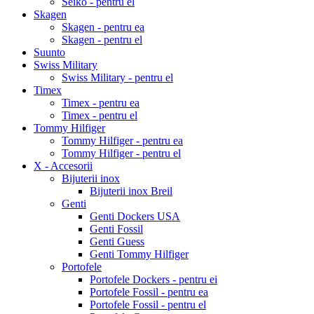
Seiko - pentru el
Skagen
Skagen - pentru ea
Skagen - pentru el
Suunto
Swiss Military
Swiss Military - pentru el
Timex
Timex - pentru ea
Timex - pentru el
Tommy Hilfiger
Tommy Hilfiger - pentru ea
Tommy Hilfiger - pentru el
X - Accesorii
Bijuterii inox
Bijuterii inox Breil
Genti
Genti Dockers USA
Genti Fossil
Genti Guess
Genti Tommy Hilfiger
Portofele
Portofele Dockers - pentru ei
Portofele Fossil - pentru ea
Portofele Fossil - pentru el