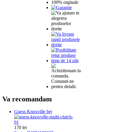
Va recomandam
Guess Knoxville bej
170 lei