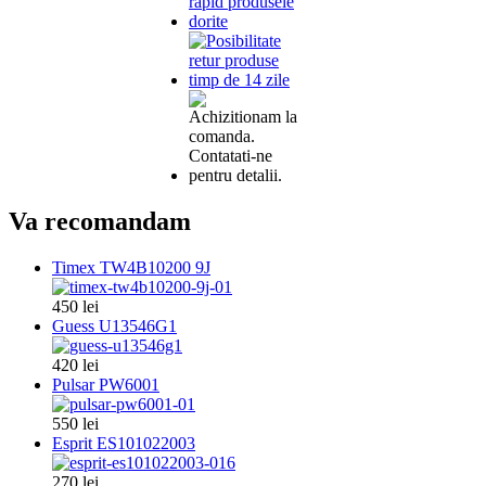
Va recomandam
Timex TW4B10200 9J
450 lei
Guess U13546G1
420 lei
Pulsar PW6001
550 lei
Esprit ES101022003
270 lei