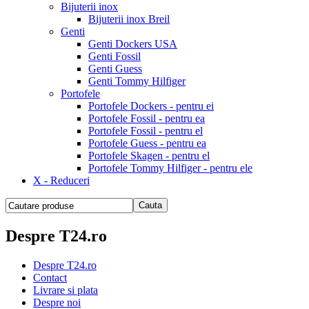
Bijuterii inox
Bijuterii inox Breil
Genti
Genti Dockers USA
Genti Fossil
Genti Guess
Genti Tommy Hilfiger
Portofele
Portofele Dockers - pentru ei
Portofele Fossil - pentru ea
Portofele Fossil - pentru el
Portofele Guess - pentru ea
Portofele Skagen - pentru el
Portofele Tommy Hilfiger - pentru ele
X - Reduceri
Despre T24.ro
Despre T24.ro
Contact
Livrare si plata
Despre noi