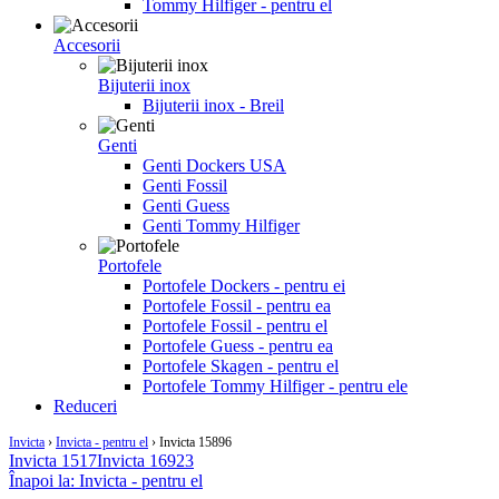
Tommy Hilfiger - pentru el
Accesorii
Bijuterii inox
Bijuterii inox - Breil
Genti
Genti Dockers USA
Genti Fossil
Genti Guess
Genti Tommy Hilfiger
Portofele
Portofele Dockers - pentru ei
Portofele Fossil - pentru ea
Portofele Fossil - pentru el
Portofele Guess - pentru ea
Portofele Skagen - pentru el
Portofele Tommy Hilfiger - pentru ele
Reduceri
Invicta
›
Invicta - pentru el
›
Invicta 15896
Invicta 1517
Invicta 16923
Înapoi la: Invicta - pentru el