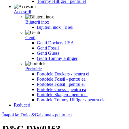
Tommy Hilfiger - pentru el
Accesorii
Bijuterii inox
Bijuterii inox - Breil
Genti
Genti Dockers USA
Genti Fossil
Genti Guess
Genti Tommy Hilfiger
Portofele
Portofele Dockers - pentru ei
Portofele Fossil - pentru ea
Portofele Fossil - pentru el
Portofele Guess - pentru ea
Portofele Skagen - pentru el
Portofele Tommy Hilfiger - pentru ele
Reduceri
Înapoi la: Dolce&Gabanna - pentru ea
D&G DW0163