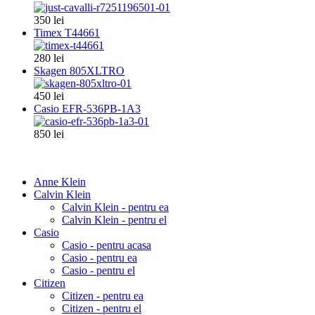
350 lei
Timex T44661
280 lei
Skagen 805XLTRO
450 lei
Casio EFR-536PB-1A3
850 lei
Anne Klein
Calvin Klein
Calvin Klein - pentru ea
Calvin Klein - pentru el
Casio
Casio - pentru acasa
Casio - pentru ea
Casio - pentru el
Citizen
Citizen - pentru ea
Citizen - pentru el