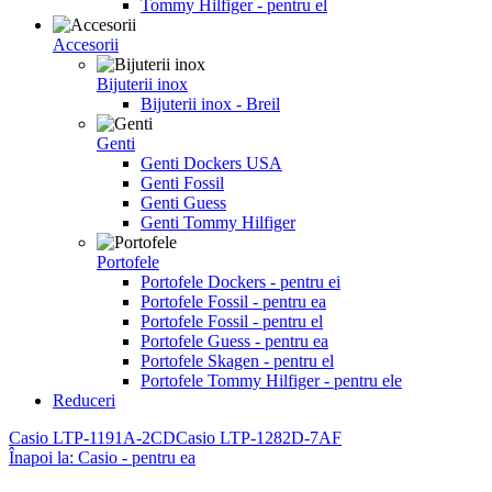
Tommy Hilfiger - pentru el
Accesorii
Bijuterii inox
Bijuterii inox - Breil
Genti
Genti Dockers USA
Genti Fossil
Genti Guess
Genti Tommy Hilfiger
Portofele
Portofele Dockers - pentru ei
Portofele Fossil - pentru ea
Portofele Fossil - pentru el
Portofele Guess - pentru ea
Portofele Skagen - pentru el
Portofele Tommy Hilfiger - pentru ele
Reduceri
Casio LTP-1191A-2CD
Casio LTP-1282D-7AF
Înapoi la: Casio - pentru ea