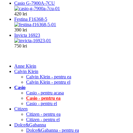
Casio G-7900A-7CU
420 lei
Festina F16368-5
390 lei
Invicta 16923
750 lei
Anne Klein
Calvin Klein
Calvin Klein - pentru ea
Calvin Klein - pentru el
Casio
Casio - pentru acasa
Casio - pentru ea
Casio - pentru el
Citizen
Citizen - pentru ea
Citizen - pentru el
Dolce&Gabanna
Dolce&Gabanna - pentru ea