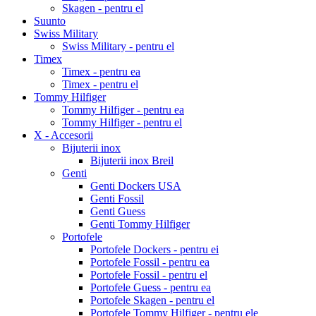
Skagen - pentru el
Suunto
Swiss Military
Swiss Military - pentru el
Timex
Timex - pentru ea
Timex - pentru el
Tommy Hilfiger
Tommy Hilfiger - pentru ea
Tommy Hilfiger - pentru el
X - Accesorii
Bijuterii inox
Bijuterii inox Breil
Genti
Genti Dockers USA
Genti Fossil
Genti Guess
Genti Tommy Hilfiger
Portofele
Portofele Dockers - pentru ei
Portofele Fossil - pentru ea
Portofele Fossil - pentru el
Portofele Guess - pentru ea
Portofele Skagen - pentru el
Portofele Tommy Hilfiger - pentru ele