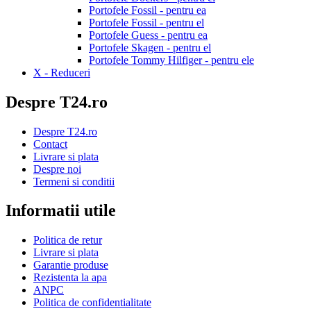
Portofele Fossil - pentru ea
Portofele Fossil - pentru el
Portofele Guess - pentru ea
Portofele Skagen - pentru el
Portofele Tommy Hilfiger - pentru ele
X - Reduceri
Despre T24.ro
Despre T24.ro
Contact
Livrare si plata
Despre noi
Termeni si conditii
Informatii utile
Politica de retur
Livrare si plata
Garantie produse
Rezistenta la apa
ANPC
Politica de confidentialitate