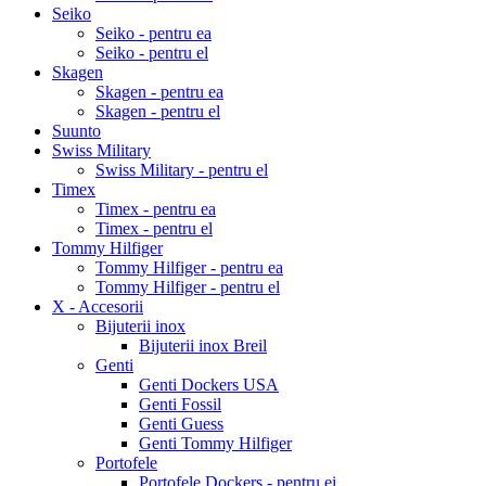
Seiko
Seiko - pentru ea
Seiko - pentru el
Skagen
Skagen - pentru ea
Skagen - pentru el
Suunto
Swiss Military
Swiss Military - pentru el
Timex
Timex - pentru ea
Timex - pentru el
Tommy Hilfiger
Tommy Hilfiger - pentru ea
Tommy Hilfiger - pentru el
X - Accesorii
Bijuterii inox
Bijuterii inox Breil
Genti
Genti Dockers USA
Genti Fossil
Genti Guess
Genti Tommy Hilfiger
Portofele
Portofele Dockers - pentru ei